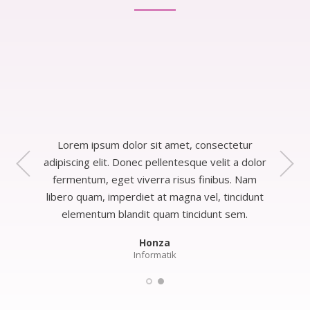
Lorem ipsum dolor sit amet, consectetur
adipiscing elit. Donec pellentesque velit a dolor
fermentum, eget viverra risus finibus. Nam
libero quam, imperdiet at magna vel, tincidunt
elementum blandit quam tincidunt sem.
Honza
Petra
Finanční poradce
Informatik