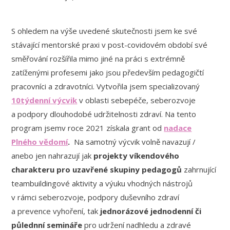
S ohledem na výše uvedené skutečnosti jsem ke své
stávající mentorské praxi v post-covidovém období své
směřování rozšířila mimo jiné na práci s extrémně
zatíženými profesemi jako jsou především pedagogičtí
pracovníci a zdravotníci. Vytvořila jsem specializovaný
10týdenní výcvik
v oblasti sebepéče, seberozvoje
a podpory dlouhodobé udržitelnosti zdraví. Na tento
program jsemv roce 2021 získala grant od
nadace
Plného vědomí
.
Na samotný výcvik volně navazují /
anebo jen nahrazují jak
projekty víkendového
charakteru pro uzavřené skupiny pedagogů
zahrnující
teambuildingové aktivity a výuku vhodných nástrojů
v rámci seberozvoje, podpory duševního zdraví
a prevence vyhoření, tak
jednorázové jednodenní či
půlednní semináře
pro udržení nadhledu a zdravé