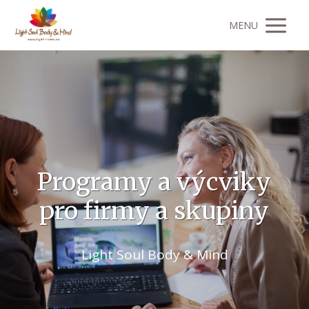
MENU
Programy a výcviky
pro firmy a skupiny
Light Soul Body & Mind