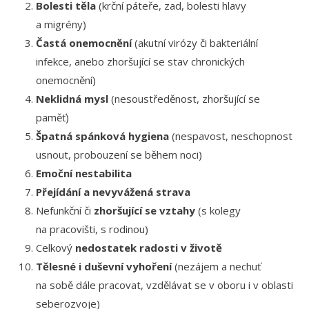
Bolesti těla
(krční páteře, zad, bolesti hlavy
a migrény)
Častá onemocnění
(akutní virózy či bakteriální
infekce, anebo zhoršující se stav chronických
onemocnění)
Neklidná mysl
(nesoustředěnost, zhoršující se
paměť)
Špatná spánková hygiena
(nespavost, neschopnost
usnout, probouzení se během noci)
Emoční nestabilita
Přejídání a nevyvážená strava
Nefunkční či
zhoršující se vztahy
(s kolegy
na pracovišti, s rodinou)
Celkový
nedostatek radosti v životě
Tělesné i duševní vyhoření
(nezájem a nechuť
na sobě dále pracovat, vzdělávat se v oboru i v oblasti
seberozvoje)