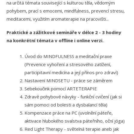
na určitá témata související s kulturou těla, vědomým
pohybem, prací s emocemi, mindfulness, prevencí stresu,
meditacemi, využitím aromaterapie na pracovišti...
Praktické a zážitkové semináře v délce 2 - 3 hodiny
na konkrétní témata v offline i online verzi.
Úvod do MINDFULNESS a meditační praxe
(Prevence vyhoření a stresového zatížení,
participitavní medicína a její přínos pro zdraví)
Nastavení MINDSETU - práce se záměrem
Sebekoučink pomocí ARTETERAPIE
Zdravé pohybové návyky - funkční cvičení (jak si
sám pomoci od bolesti a dysbalancí těla)
Kompenzace práce na PC (uvolnění páteře,
aktivace hlubokého svalstva páteřního, oční jóga)
Red Light Therapy - světelná terapie aneb jak