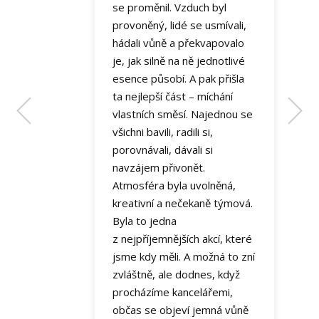
Ing, Daniel Barták, MBA
se proměnil. Vzduch byl
ředitel ZŠ Mukařov
provoněný, lidé se usmívali,
hádali vůně a překvapovalo
je, jak silně na ně jednotlivé
esence působí. A pak přišla
ta nejlepší část – míchání
vlastních směsí. Najednou se
všichni bavili, radili si,
porovnávali, dávali si
navzájem přivonět.
Atmosféra byla uvolněná,
kreativní a nečekaně týmová.
Byla to jedna
z nejpříjemnějších akcí, které
jsme kdy měli. A možná to zní
zvláštně, ale dodnes, když
procházíme kancelářemi,
občas se objeví jemná vůně