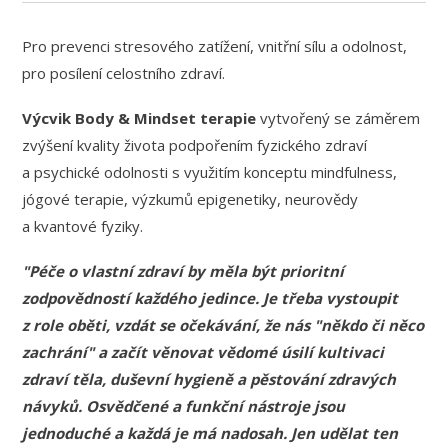
Pro prevenci stresového zatížení, vnitřní sílu a odolnost,
pro posílení celostního zdraví.
Výcvik Body & Mindset terapie
vytvořený se záměrem
zvýšení kvality života podpořením fyzického zdraví
a psychické odolnosti s využitím konceptu mindfulness,
jógové terapie, výzkumů epigenetiky, neurovědy
a kvantové fyziky.
"Péče o vlastní zdraví by měla být prioritní
zodpovědností každého jedince. Je třeba vystoupit
z role oběti, vzdát se očekávání, že nás "někdo či něco
zachrání" a začít věnovat vědomé úsilí kultivaci
zdraví těla, duševní hygieně a pěstování zdravých
návyků. Osvědčené a funkční nástroje jsou
jednoduché a každá je má nadosah. Jen udělat ten