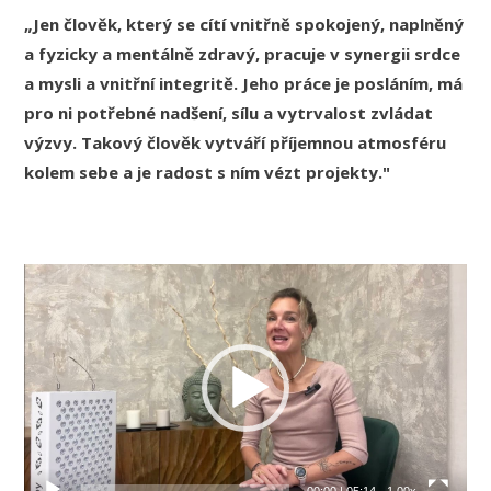
„Jen člověk, který se cítí vnitřně spokojený, naplněný
a fyzicky a mentálně zdravý, pracuje v synergii srdce
a mysli a vnitřní integritě. Jeho práce je posláním, má
pro ni potřebné nadšení, sílu a vytrvalost zvládat
výzvy. Takový člověk vytváří příjemnou atmosféru
kolem sebe a je radost s ním vézt projekty."
Video
přehrávač