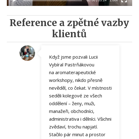
00:00
|
05:14
1.00x
Reference a zpětné vazby
klientů
Když jsme pozvali Lucii
Vybíral Pastrňákovou
na aromaterapeutické
workshopy, nikdo přesně
nevěděl, co čekat. V místnosti
seděli kolegové ze všech
oddělení – ženy, muži,
manažeři, obchodníci,
administrativa i dělníci. Všichni
zvědaví, trochu napjatí.
Stačilo pár minut a prostor