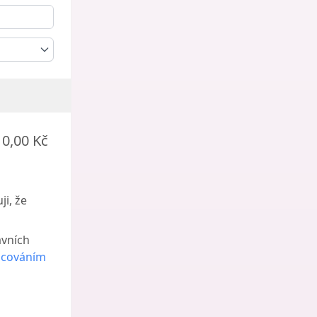
0,00 Kč
i, že
ávních
acováním