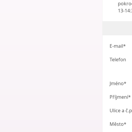
pokroč
13-14
E-mail*
Telefon
Jméno*
Příjmení*
Ulice a č.p
Město*