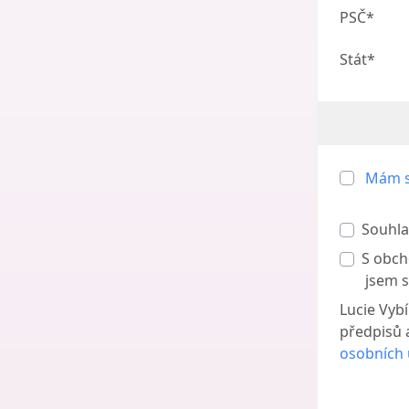
PSČ*
Stát*
Mám s
Souhla
S obch
jsem s
Lucie Vyb
předpisů 
osobních 