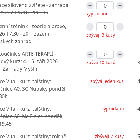
ce silového zvířete - zahrada
29/6 2026 18 - 19:30h
vyprodáno
nní trénink - teorie a praxe,
26 17:30 - 20h, zázemí
zbývají 3 kusy
nských zahrad
oučink s ARTE-TERAPIÍ -
ový kurz: 4. - 6. září 2026,
3
zbývá 10 kusů
í Zahrady Myšlín
e Vita - kurz italštiny:
4
zbývá jeden kus
čnice A0, SC Nupaky pondělí
:30h
e Vita - kurz italštiny:
4
vyprodáno
čnice A0, Na Fialce pondělí
19:45h
e Vita - kurz italštiny: mírně
5
zbývají 2 kusy