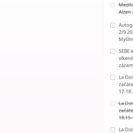
Medita
Aizen 
Autoge
2/9 20
Myšlí
SEBE-k
víkend
zázem
La Dolc
začáte
17-18
La Dolc
začáte
18:15-
La Dolc