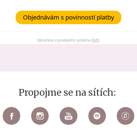
Objednávám s povinností platby
Vytvořeno v prodejním systému
FAPI
.
Propojme se na sítích: