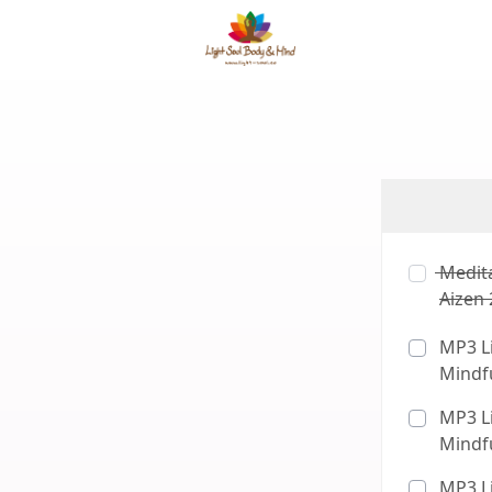
Medita
Aizen 
MP3 Li
Mindf
MP3 Li
Mindf
MP3 Li