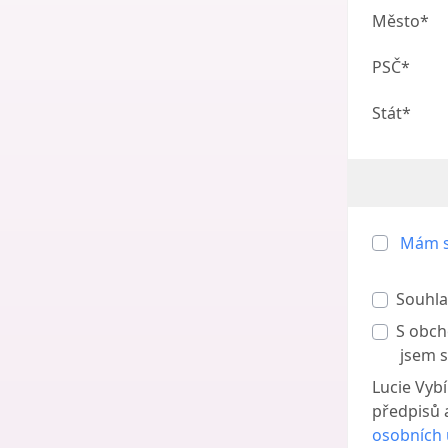
Město*
PSČ*
Stát*
Mám s
Souhla
S obch
jsem s
Lucie Vyb
předpisů 
osobních 