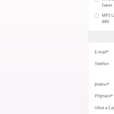
čaker
MP3 Li
děti
E-mail*
Telefon
Jméno*
Příjmení*
Ulice a č.p