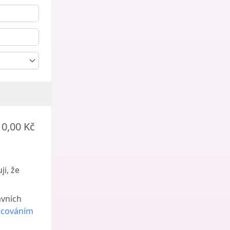
0,00 Kč
i, že
ávních
acováním