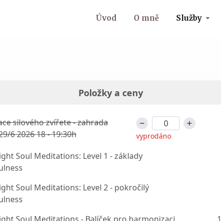
Úvod
O mně
Služby
Položky a ceny
ce silového zvířete - zahrada
29/6 2026 18 - 19:30h
vyprodáno
ght Soul Meditations: Level 1 - základy
ulness
ght Soul Meditations: Level 2 - pokročilý
ulness
ght Soul Meditations - Balíček pro harmonizaci
1