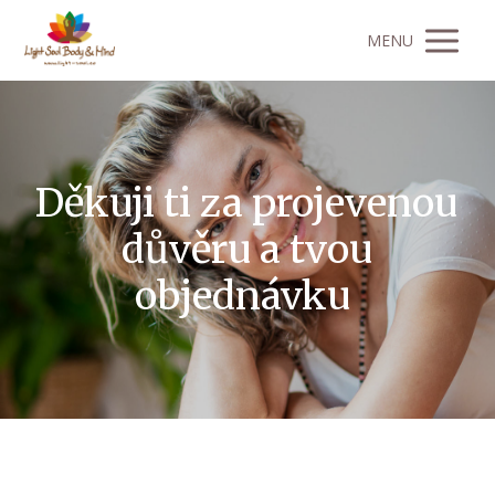
MENU
Děkuji ti za projevenou
důvěru a tvou
objednávku