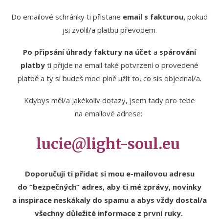
Do emailové schránky ti přistane
email s fakturou,
pokud
jsi zvolil/a platbu převodem.
Po připsání úhrady faktury na účet
a
spárování
platby
ti přijde na email také potvrzení o provedené
platbě a ty si budeš moci plně užít to, co sis objednal/a.
Kdybys měl/a jakékoliv dotazy, jsem tady pro tebe
na emailové adrese:
lucie@light-soul.eu
Doporučuji ti přidat si mou e-mailovou adresu
do “bezpečných” adres, aby ti mé zprávy, novinky
a inspirace neskákaly do spamu a abys vždy dostal/a
všechny důležité informace z první ruky.