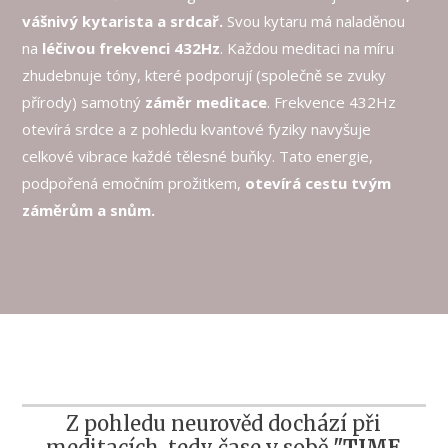
vášnivý kytarista a srdcař.
Svou kytaru má naladěnou
na
léčivou frekvenci 432Hz
. Každou meditaci na míru
zhudebnuje tóny, které podporují (společně se zvuky
přírody) samotný
záměr meditace
. Frekvence 432Hz
otevírá srdce a z pohledu kvantové fyziky navyšuje
celkové vibrace každé tělesné buňky. Tato energie,
podpořená emočním prožitkem,
otevírá cestu tvým
záměrům a snům.
Z pohledu neurověd dochází při
meditacích, tedy čase v sobě
"TIME