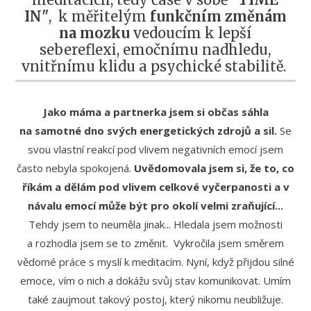
IN"
, k měřitelým
funkčním změnám
na mozku
vedoucím k lepší
sebereflexi, emočnímu nadhledu,
vnitřnímu klidu a psychické stabilitě.
Jako máma a partnerka jsem si občas sáhla
na samotné dno svých energetických zdrojů a sil.
Se
svou vlastní reakcí pod vlivem negativních emocí jsem
často nebyla spokojená.
Uvědomovala jsem si, že to, co
říkám a dělám pod vlivem celkové vyčerpanosti a v
návalu emocí může být pro okolí velmi zraňující...
Tehdy jsem to neuměla jinak... Hledala jsem možnosti
a rozhodla jsem se to změnit. Vykročila jsem směrem
vědomé práce s myslí k meditacím. Nyní, když přijdou silné
emoce, vím o nich a dokážu svůj stav komunikovat. Umím
také zaujmout takový postoj, který nikomu neubližuje.