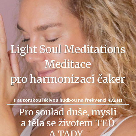
Light Soul Meditations
Meditace
pro harmonizaci čaker
s autorskou léčivou hudbou na frekvenci 432 Hz
Pro soulad duše, mysli
a těla se životem TEĎ
A TADY.