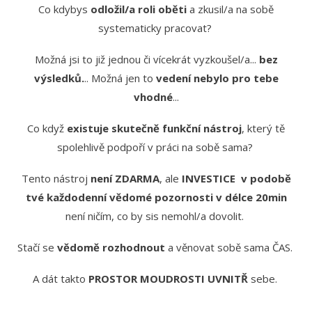
Co kdybys
odložil/a roli oběti
a zkusil/a na sobě
systematicky pracovat?
Možná jsi to již jednou či vícekrát vyzkoušel/a...
bez
výsledků.
.. Možná jen to
vedení nebylo pro tebe
vhodné
...
Co když
existuje skutečně funkční nástroj
, který tě
spolehlivě podpoří v práci na sobě sama?
Tento nástroj
není ZDARMA
, ale
INVESTICE v podobě
tvé každodenní vědomé pozornosti v délce 20min
není ničím, co by sis nemohl/a dovolit.
Stačí se
vědomě rozhodnout
a věnovat sobě sama ČAS.
A dát takto
PROSTOR MOUDROSTI UVNITŘ
sebe.