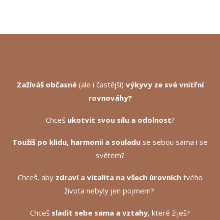
Zažíváš občasné
(ale i častější)
výkyvy ze své vnitřní
rovnováhy?
Chceš
ukotvit svou sílu a odolnost
?
Toužíš po
klidu, harmonii a souladu
se sebou sama i se
světem?
Chceš, aby
zdraví a vitalita na všech úrovních
tvého
života nebyly jen pojmem?
Chceš
sladit sebe sama a vztahy
, které žiješ?