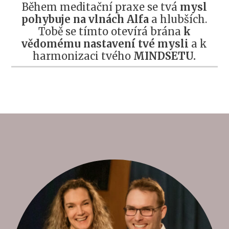
Během meditační praxe se tvá
mysl
pohybuje na vlnách Alfa
a hlubších.
Tobě se tímto otevírá brána
k
vědomému nastavení tvé mysli
a k
harmonizaci tvého
MINDSETU.