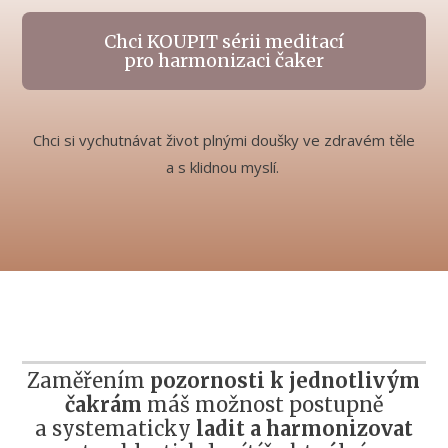
Chci KOUPIT sérii meditací
pro harmonizaci čaker
Chci si vychutnávat život plnými doušky ve zdravém těle
a s klidnou myslí.
Zaměřením
pozornosti k jednotlivým
čakrám
máš možnost postupně
a systematicky
ladit a harmonizovat