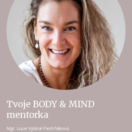
Tvoje BODY & MIND
mentorka
Mgr. Lucie Vybíral Pastrňáková.