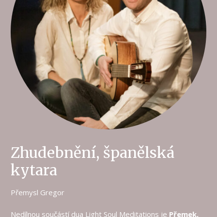
Zhudebnění, španělská
kytara
Přemysl Gregor
Nedílnou součástí dua Light Soul Meditations je
Přemek,