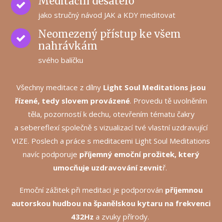
Meditační desatero
jako stručný návod JAK a KDY meditovat
Neomezený přístup ke všem
nahrávkám
svého balíčku
Všechny meditace z dílny
Light Soul Meditations jsou
řízené, tedy slovem provázené
. Provedu tě uvolněním
těla, pozorností k dechu, otevřením tématu čakry
a sebereflexí společně s vizualizací tvé vlastní uzdravující
VIZE. Poslech a práce s meditacemi Light Soul Meditations
navíc podporuje
příjemný emoční prožitek, který
umocňuje uzdravování zevnit
ř.
Emoční zážitek při meditaci je podporován
příjemnou
autorskou hudbou na španělskou kytaru na frekvenci
432Hz
a zvuky přírody.