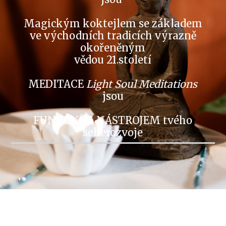
Magickým koktejlem se základem
ve východních tradicích výrazně
okořeněným
vědou 21.století
MEDITACE
Light Soul Meditations
jsou
FUNKČNÍM NÁSTROJEM tvého
seberozvoje