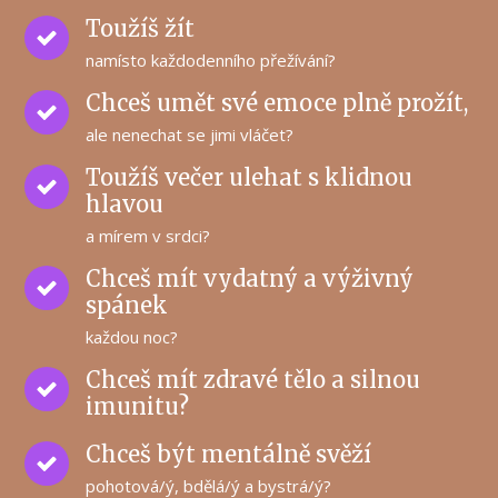
Toužíš žít
namísto každodenního přežívání?
Chceš umět své emoce plně prožít,
ale nenechat se jimi vláčet?
Toužíš večer ulehat s klidnou
hlavou
a mírem v srdci?
Chceš mít vydatný a výživný
spánek
každou noc?
Chceš mít zdravé tělo a silnou
imunitu?
Chceš být mentálně svěží
pohotová/ý, bdělá/ý a bystrá/ý?