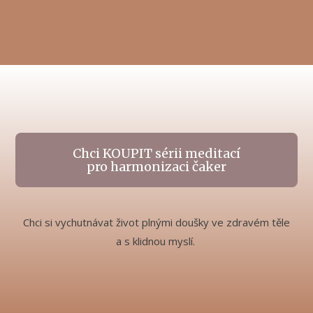
Chci KOUPIT sérii meditací
pro harmonizaci čaker
Chci si vychutnávat život plnými doušky ve zdravém těle
a s klidnou myslí.