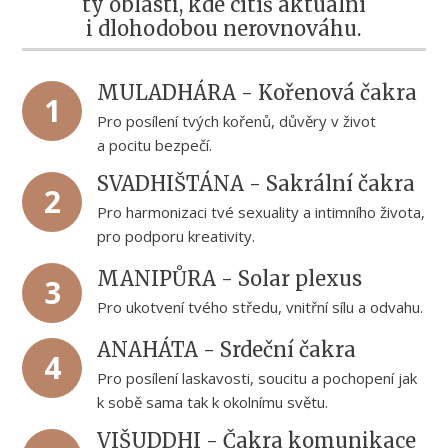
ty oblasti, kde cítíš aktuální
i dlohodobou nerovnováhu.
MULADHÁRA - Kořenová čakra
1
Pro posílení tvých kořenů, důvěry v život
a pocitu bezpečí.
SVADHIŠTÁNA - Sakrální čakra
2
Pro harmonizaci tvé sexuality a intimního života,
pro podporu kreativity.
MANIPŮRA - Solar plexus
3
Pro ukotvení tvého středu, vnitřní sílu a odvahu.
ANAHÁTA - Srdeční čakra
4
Pro posílení laskavosti, soucitu a pochopení jak
k sobě sama tak k okolnímu světu.
VIŠUDDHI - Čakra komunikace