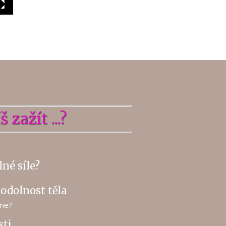
 zažít ...?
né síle?
a odolnost těla
ame?
sti