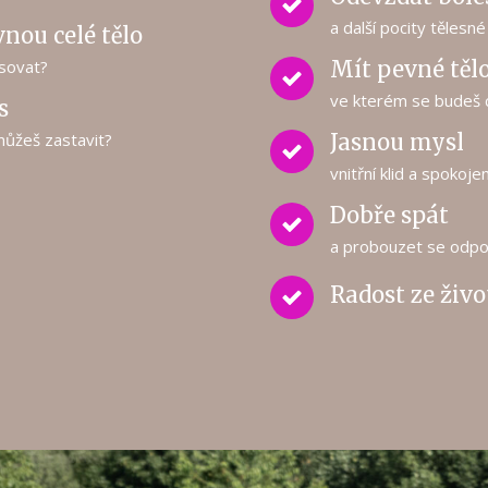
a další pocity těles
vnou celé tělo
ýsovat?
Mít pevné tělo
ve kterém se budeš c
s
můžeš zastavit?
Jasnou mysl
vnitřní klid a spokoje
Dobře spát
a probouzet se odpo
Radost ze živo