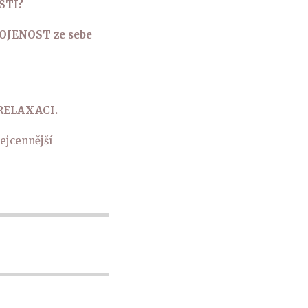
STI?
KOJENOST ze sebe
 RELAXACI.
ejcennější