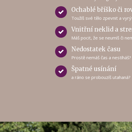
Ochablé bříško či ro
Toužíš své tělo zpevnit a vyr
Vnitřní neklid a stre
Máš pocit, že se neumíš či ne
Nedostatek času
Prostě nemáš čas a nestíháš?
Špatné usínání
a ráno se probouzíš utahaná?