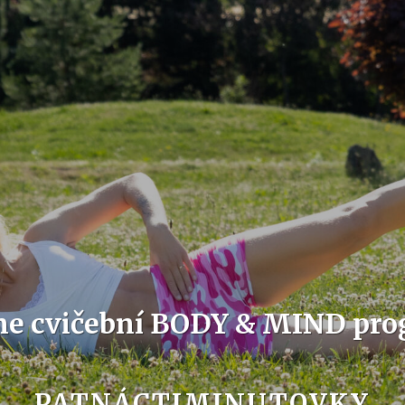
ne cvičební BODY & MIND pr
PATNÁCTIMINUTOVKY