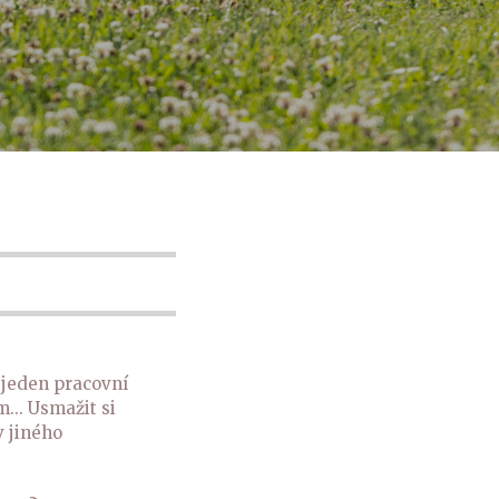
t jeden pracovní
m... Usmažit si
v jiného