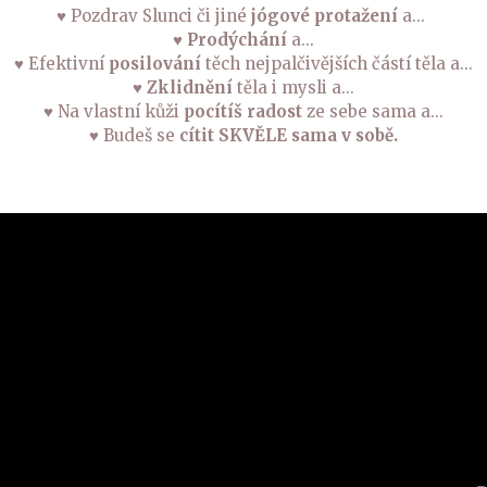
♥
Pozdrav Slunci či jiné
jógové protažení
a...
♥ Prodýchání
a...
♥
Efektivní
posilování
těch nejpalčivějších částí těla a...
♥ Zklidnění
těla i mysli a...
♥
Na vlastní kůži
pocítíš radost
ze sebe sama a...
♥
Budeš se
cítit
SKVĚLE sama v sobě.
eo
hrávač