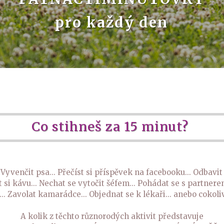
pro každý den
Co stihneš za 15 minut?
. Vyvenčit psa... Přečíst si příspěvek na facebooku... Odbavi
t si kávu... Nechat se vytočit šéfem... Pohádat se s partnere
... Zavolat kamarádce... Objednat se k lékaři... anebo cokoli
A kolik z těchto různorodých aktivit představuje