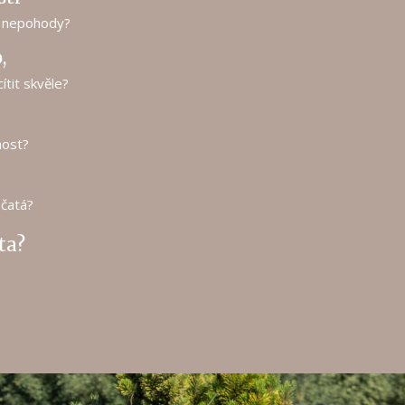
né nepohody?
,
ítit skvěle?
nost?
čatá?
ta?