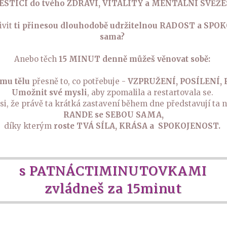
ESTICI do tvého ZDRAVÍ, VITALITY a MENTÁLNÍ SVĚŽE
ivit
ti přinesou dlouhodobě udržitelnou RADOST a SPO
sama?
Anebo těch
15 MINUT denně můžeš věnovat sobě:
mu tělu
přesně to, co potřebuje -
VZPRUŽENÍ, POSÍLENÍ,
Umožnit své mysli
, aby zpomalila a restartovala se.
si, že právě ta krátká zastavení během dne představují ta n
RANDE se SEBOU SAMA,
díky kterým
roste TVÁ SÍLA, KRÁSA a SPOKOJENOST.
s PATNÁCTIMINUTOVKAMI
zvládneš za 15minut