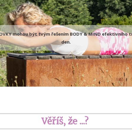
KY mohou být tvým řešením BODY & MIND efektivního tr
den.
Věříš, že ...?