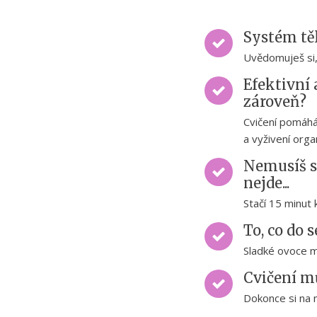
Systém tě
Uvědomuješ si, 
Efektivní 
zároveň?
Cvičení pomáhá
a vyživení orga
Nemusíš se
nejde...
Stačí 15 minut 
To, co do 
Sladké ovoce mů
Cvičení mů
Dokonce si na 