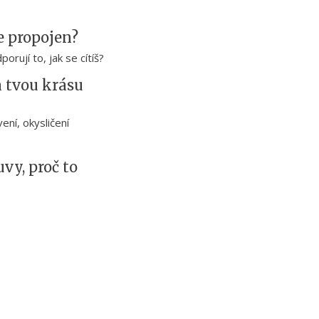
e propojen?
rují to, jak se cítíš?
a tvou krásu
ní, okysličení
vy, proč to