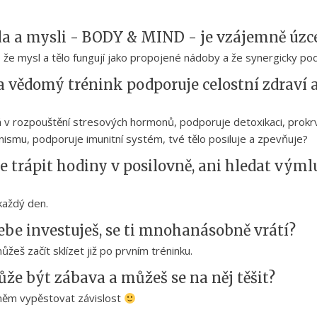
la a mysli - BODY & MIND - je vzájemně úzc
že mysl a tělo fungují jako propojené nádoby a že synergicky podpo
a vědomý trénink podporuje celostní zdraví 
 v rozpouštění stresových hormonů, podporuje detoxikaci, prokrve
nismu, podporuje imunitní systém, tvé tělo posiluje a zpevňuje?
 trápit hodiny v posilovně, ani hledat výmlu
každý den.
sebe investuješ, se ti mnohanásobně vrátí?
žeš začít sklízet již po prvním tréninku.
že být zábava a můžeš se na něj těšit?
něm vypěstovat závislost