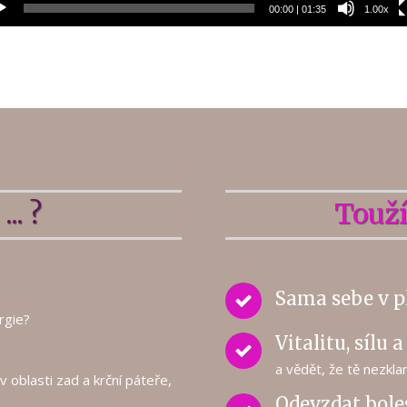
00:00
|
01:35
1.00x
... ?
Toužíš
Sama sebe v pl
rgie?
Vitalitu, sílu 
a vědět, že tě nezkl
v oblasti zad a krční páteře,
Odevzdat bole